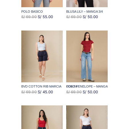
POLO BASICO
BLUSA LILY – MANGA 3/4
EL
EL
EL
EL
S/
69.00
S/
55.00
S/
69.00
S/
50.00
PRECIO
PRECIO
PRECIO
PRECIO
ORIGINAL
ACTUAL
ORIGINAL
ACTUAL
ERA:
ES:
ERA:
ES:
S/ 69.00.
S/ 55.00.
S/ 69.00.
S/ 50.00.
BVD COTTON RIB MARCIA
POLO PENELOPE – MANGA CORTA
EL
EL
EL
EL
S/
69.00
S/
45.00
S/
69.00
S/
50.00
PRECIO
PRECIO
PRECIO
PRECIO
ORIGINAL
ACTUAL
ORIGINAL
ACTUAL
ERA:
ES:
ERA:
ES:
S/ 69.00.
S/ 45.00.
S/ 69.00.
S/ 50.00.