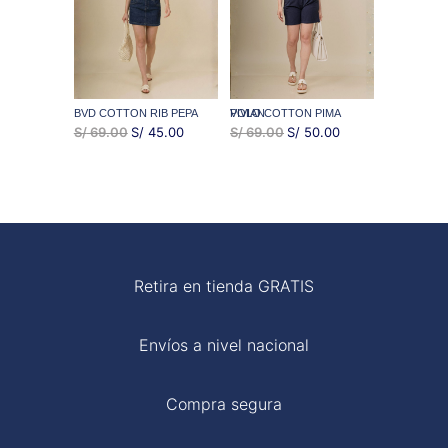
BVD COTTON RIB PEPA
POLO COTTON PIMA VIVIAN
EL
EL
EL
EL
S/
69.00
S/
45.00
S/
69.00
S/
50.00
PRECIO
PRECIO
PRECIO
PRECIO
ORIGINAL
ACTUAL
ORIGINAL
ACTUAL
ERA:
ES:
ERA:
ES:
S/ 69.00.
S/ 45.00.
S/ 69.00.
S/ 50.00.
Retira en tienda GRATIS
Envíos a nivel nacional
Compra segura