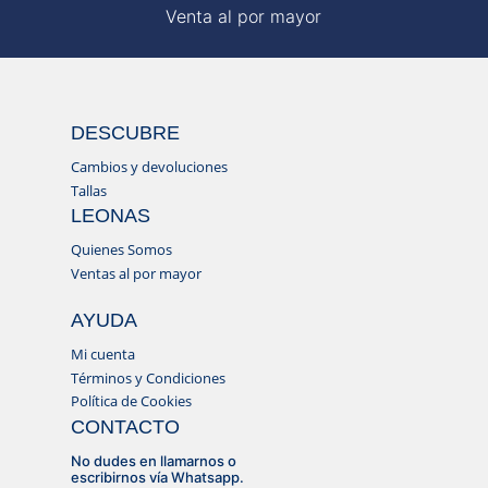
Venta al por mayor
DESCUBRE
Cambios y devoluciones
Tallas
LEONAS
Quienes Somos
Ventas al por mayor
AYUDA
Mi cuenta
Términos y Condiciones
Política de Cookies
CONTACTO
No dudes en llamarnos o
escribirnos vía Whatsapp.