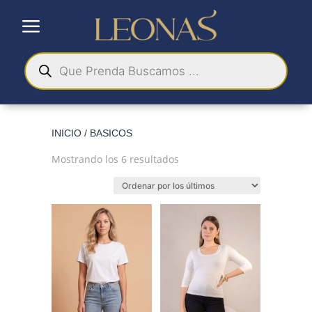
a
Búsqueda
de
productos
INICIO
/ BASICOS
Ordenado
Mostrando los 6 resultados
por
los
últimos