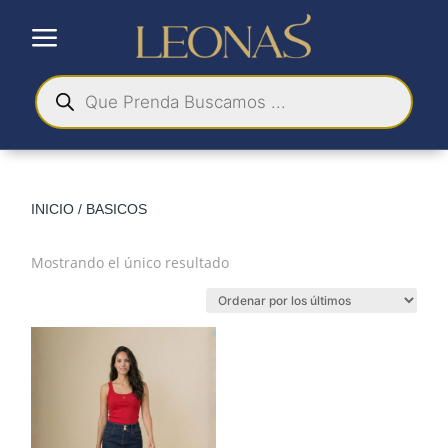
a
Búsqueda
de
productos
INICIO
/ BASICOS
Mostrando el único resultado