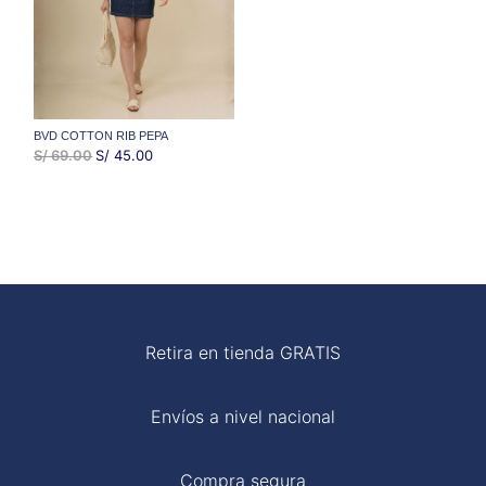
BVD COTTON RIB PEPA
EL
EL
S/
69.00
S/
45.00
PRECIO
PRECIO
ORIGINAL
ACTUAL
ERA:
ES:
S/ 69.00.
S/ 45.00.
Retira en tienda GRATIS
Envíos a nivel nacional
Compra segura