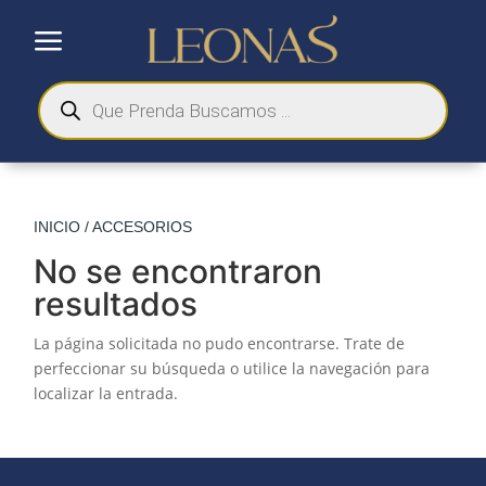
a
Búsqueda
de
productos
INICIO
/ ACCESORIOS
No se encontraron
resultados
La página solicitada no pudo encontrarse. Trate de
perfeccionar su búsqueda o utilice la navegación para
localizar la entrada.