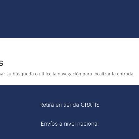
VO
JEANS
ROPA
COLECCIONES
ACCES
ET
CATÁLAGOS
s
ar su búsqueda o utilice la navegación para localizar la entrada.
Retira en tienda GRATIS
Envíos a nivel nacional