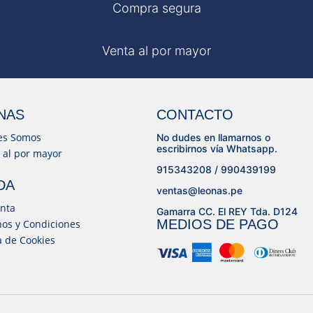
Compra segura
Venta al por mayor
NAS
CONTACTO
es Somos
No dudes en llamarnos o
escribirnos vía Whatsapp.
 al por mayor
915343208 / 990439199
DA
ventas@leonas.pe
nta
Gamarra CC. El REY Tda. D124
MEDIOS DE PAGO
os y Condiciones
ca de Cookies