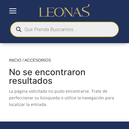
a
Búsqueda
de
productos
INICIO
/ ACCESORIOS
No se encontraron
resultados
La página solicitada no pudo encontrarse. Trate de
perfeccionar su búsqueda o utilice la navegación para
localizar la entrada.