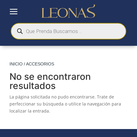
a
Búsqueda
de
productos
INICIO
/ ACCESORIOS
No se encontraron
resultados
La página solicitada no pudo encontrarse. Trate de
perfeccionar su búsqueda o utilice la navegación para
localizar la entrada.