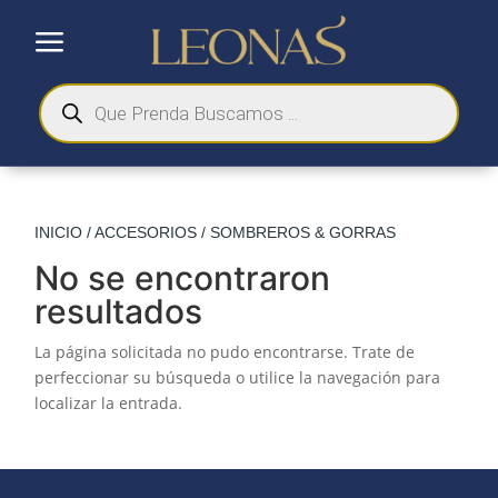
a
Búsqueda
de
productos
INICIO
/
ACCESORIOS
/ SOMBREROS & GORRAS
No se encontraron
resultados
La página solicitada no pudo encontrarse. Trate de
perfeccionar su búsqueda o utilice la navegación para
localizar la entrada.