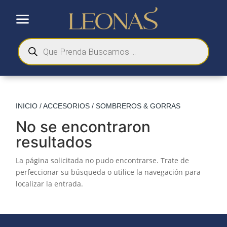
a
Búsqueda
de
productos
INICIO
/
ACCESORIOS
/ SOMBREROS & GORRAS
No se encontraron
resultados
La página solicitada no pudo encontrarse. Trate de
perfeccionar su búsqueda o utilice la navegación para
localizar la entrada.