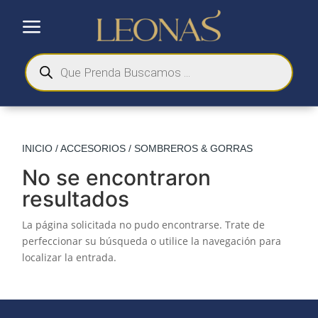
a
Búsqueda
de
productos
INICIO
/
ACCESORIOS
/ SOMBREROS & GORRAS
No se encontraron
resultados
La página solicitada no pudo encontrarse. Trate de
perfeccionar su búsqueda o utilice la navegación para
localizar la entrada.