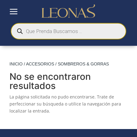
a
Búsqueda
de
productos
INICIO
/
ACCESORIOS
/ SOMBREROS & GORRAS
No se encontraron
resultados
La página solicitada no pudo encontrarse. Trate de
perfeccionar su búsqueda o utilice la navegación para
localizar la entrada.