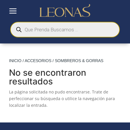
a
Búsqueda
de
productos
INICIO
/
ACCESORIOS
/ SOMBREROS & GORRAS
No se encontraron
resultados
La página solicitada no pudo encontrarse. Trate de
perfeccionar su búsqueda o utilice la navegación para
localizar la entrada.