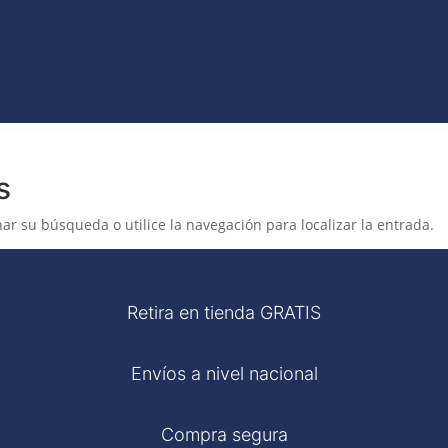
VO
JEANS
ROPA
COLECCIONES
ACCES
ET
CATÁLAGOS
s
ar su búsqueda o utilice la navegación para localizar la entrada.
Retira en tienda GRATIS
Envíos a nivel nacional
Compra segura