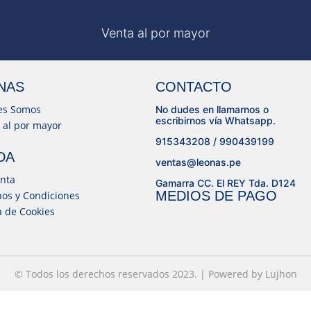
Venta al por mayor
NAS
CONTACTO
es Somos
No dudes en llamarnos o
escribirnos vía Whatsapp.
 al por mayor
915343208 / 990439199
DA
ventas@leonas.pe
nta
Gamarra CC. El REY Tda. D124
MEDIOS DE PAGO
os y Condiciones
ca de Cookies
© Todos los derechos reservados 2023. | Powered by
© Desarrollado por
Lujhon – Agencia de Marketing Digital
Lujhon