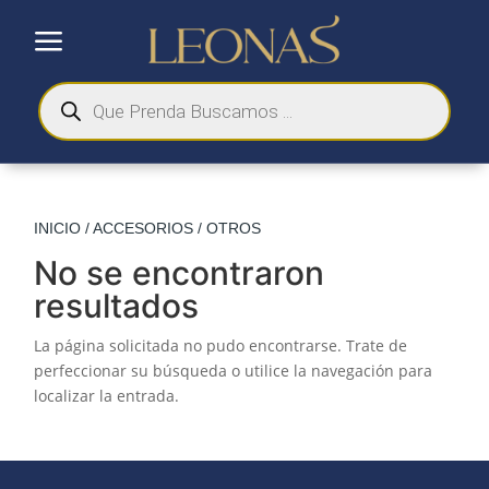
a
Búsqueda
de
productos
INICIO
/
ACCESORIOS
/ OTROS
No se encontraron
resultados
La página solicitada no pudo encontrarse. Trate de
perfeccionar su búsqueda o utilice la navegación para
localizar la entrada.