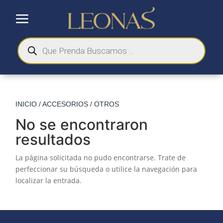
a
Búsqueda
de
productos
INICIO
/
ACCESORIOS
/ OTROS
No se encontraron
resultados
La página solicitada no pudo encontrarse. Trate de
perfeccionar su búsqueda o utilice la navegación para
localizar la entrada.