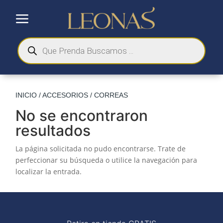
a
Búsqueda
de
productos
INICIO
/
ACCESORIOS
/ CORREAS
No se encontraron
resultados
La página solicitada no pudo encontrarse. Trate de
perfeccionar su búsqueda o utilice la navegación para
localizar la entrada.