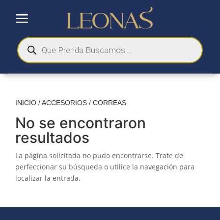
a
Búsqueda
de
productos
INICIO
/
ACCESORIOS
/ CORREAS
No se encontraron
resultados
La página solicitada no pudo encontrarse. Trate de
perfeccionar su búsqueda o utilice la navegación para
localizar la entrada.