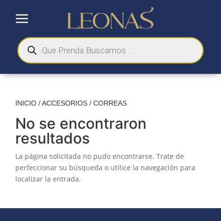
a
Búsqueda
de
productos
INICIO
/
ACCESORIOS
/ CORREAS
No se encontraron
resultados
La página solicitada no pudo encontrarse. Trate de
perfeccionar su búsqueda o utilice la navegación para
localizar la entrada.