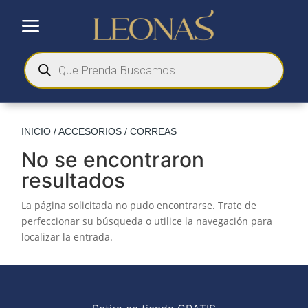
a
Búsqueda
de
productos
INICIO
/
ACCESORIOS
/ CORREAS
No se encontraron
resultados
La página solicitada no pudo encontrarse. Trate de
perfeccionar su búsqueda o utilice la navegación para
localizar la entrada.