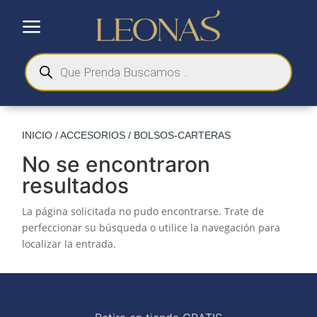
a
Búsqueda
de
productos
INICIO
/
ACCESORIOS
/ BOLSOS-CARTERAS
No se encontraron
resultados
La página solicitada no pudo encontrarse. Trate de
perfeccionar su búsqueda o utilice la navegación para
localizar la entrada.