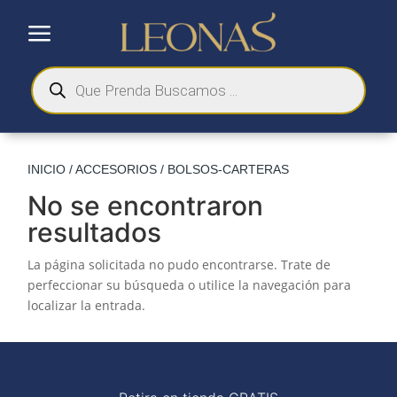
a
Búsqueda
de
productos
INICIO
/
ACCESORIOS
/ BOLSOS-CARTERAS
No se encontraron
resultados
La página solicitada no pudo encontrarse. Trate de
perfeccionar su búsqueda o utilice la navegación para
localizar la entrada.