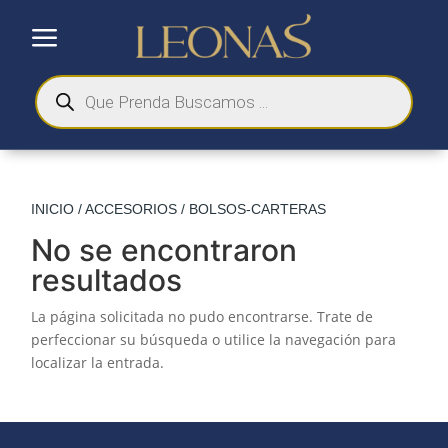
a
Búsqueda
de
productos
INICIO
/
ACCESORIOS
/ BOLSOS-CARTERAS
No se encontraron
resultados
La página solicitada no pudo encontrarse. Trate de
perfeccionar su búsqueda o utilice la navegación para
localizar la entrada.