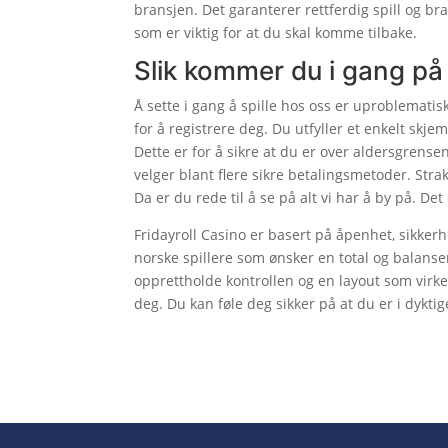
bransjen. Det garanterer rettferdig spill og bra 
som er viktig for at du skal komme tilbake.
Slik kommer du i gang på 
Å sette i gang å spille hos oss er uproblematisk 
for å registrere deg. Du utfyller et enkelt sk
Dette er for å sikre at du er over aldersgrensen
velger blant flere sikre betalingsmetoder. Stra
Da er du rede til å se på alt vi har å by på. De
Fridayroll Casino er basert på åpenhet, sikkerh
norske spillere som ønsker en total og balanse
opprettholde kontrollen og en layout som virke
deg. Du kan føle deg sikker på at du er i dyktig