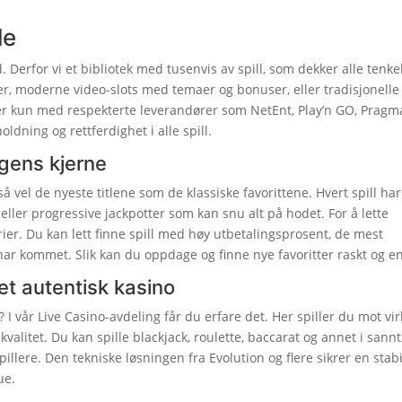
le
. Derfor vi et bibliotek med tusenvis av spill, som dekker alle tenke
ner, moderne video-slots med temaer og bonuser, eller tradisjonelle
der kun med respekterte leverandører som NetEnt, Play’n GO, Pragm
ldning og rettferdighet i alle spill.
ngens kjerne
så vel de nyeste titlene som de klassiske favorittene. Hvert spill har
eller progressive jackpotter som kan snu alt på hodet. For å lette
rier. Du kan lett finne spill med høy utbetalingsprosent, de mest
ar kommet. Slik kan du oppdage og finne nye favoritter raskt og en
et autentisk kasino
 I vår Live Casino-avdeling får du erfare det. Her spiller du mot vir
kvalitet. Du kan spille blackjack, roulette, baccarat og annet i sannt
lere. Den tekniske løsningen fra Evolution og flere sikrer en stabi
ue.