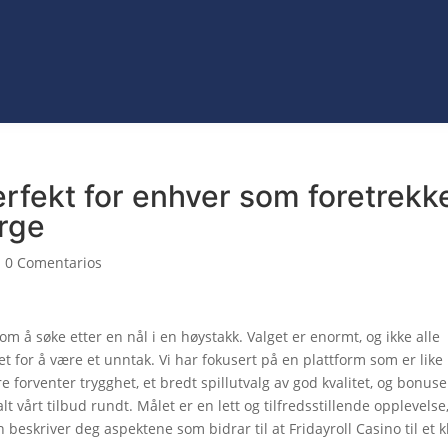
VO
JEANS
ROPA
COLECCIONES
ACCES
ET
CATÁLAGOS
erfekt for enhver som foretrekk
orge
|
0 Comentarios
m å søke etter en nål i en høystakk. Valget er enormt, og ikke alle
met for å være et unntak. Vi har fokusert på en plattform som er like
 forventer trygghet, et bredt spillutvalg av god kvalitet, og bonus
alt vårt tilbud rundt. Målet er en lett og tilfredsstillende opplevelse
 beskriver deg aspektene som bidrar til at Fridayroll Casino til et k