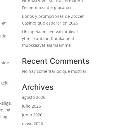
l'innovazione sta trasformando
l'esperienza dei giocatori
Bonos y promociones de Zoccer
lige
Casino: qué esperar en 2026
Uhkapelaamisen vaikutukset
atic
yhteiskuntaan Kuinka pelit
muokkaavat elämäämme
Recent Comments
 sine
No hay comentarios que mostrar.
kelt.
Archives
agosto 2026
kelige,
julio 2026
id, og
junio 2026
l og
mayo 2026