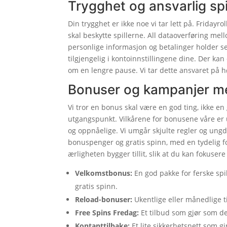
Trygghet og ansvarlig spil
Din trygghet er ikke noe vi tar lett på. Fridayr
skal beskytte spillerne. All dataoverføring me
personlige informasjon og betalinger holder seg 
tilgjengelig i kontoinnstillingene dine. Der ka
om en lengre pause. Vi tar dette ansvaret på h
Bonuser og kampanjer med
Vi tror en bonus skal være en god ting, ikke en
utgangspunkt. Vilkårene for bonusene våre er 
og oppnåelige. Vi umgår skjulte regler og ung
bonuspenger og gratis spinn, med en tydelig for
ærligheten bygger tillit, slik at du kan fokuse
Velkomstbonus:
En god pakke for ferske spi
gratis spinn.
Reload-bonuser:
Ukentlige eller månedlige t
Free Spins Fredag:
Et tilbud som gjør som de
Kontanttilbake:
Et lite sikkerhetsnett som g