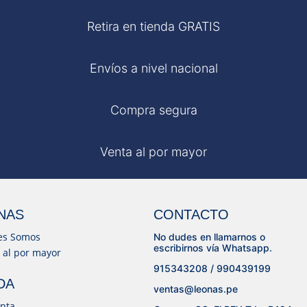
Retira en tienda GRATIS
Envíos a nivel nacional
Compra segura
Venta al por mayor
NAS
CONTACTO
es Somos
No dudes en llamarnos o
escribirnos vía Whatsapp.
 al por mayor
915343208 / 990439199
DA
ventas@leonas.pe
nta